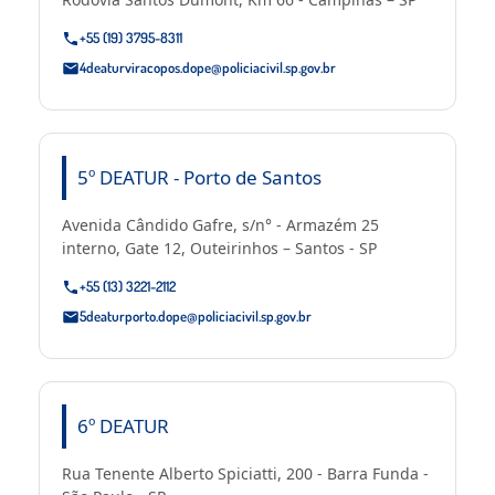
+55 (19) 3795-8311
4deaturviracopos.dope@policiacivil.sp.gov.br
5º DEATUR - Porto de Santos
Avenida Cândido Gafre, s/n° - Armazém 25
interno, Gate 12, Outeirinhos – Santos - SP
+55 (13) 3221-2112
5deaturporto.dope@policiacivil.sp.gov.br
6º DEATUR
Rua Tenente Alberto Spiciatti, 200 - Barra Funda -