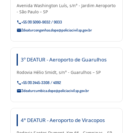
Avenida Washington Luís, s/n° - Jardim Aeroporto
- São Paulo – SP
+55 (11) 5090-9032 / 9033
2deaturcongonhas.dope@policiacivil.sp.gov.br
3º DEATUR - Aeroporto de Guarulhos
Rodovia Hélio Smidt, s/n° - Guarulhos – SP
+55 (11) 2445-3308 / 4092
3deaturcumbica.dope@policiacivil.sp.gov.br
4° DEATUR - Aeroporto de Viracopos
Rodovia Santos Dumont, Km 66 - Campinas – SP